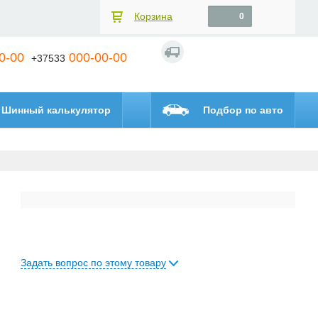
Корзина
0
0-00
000-00-00
+37533
Шинный калькулятор
Подбор по авто
Задать вопрос по этому товару