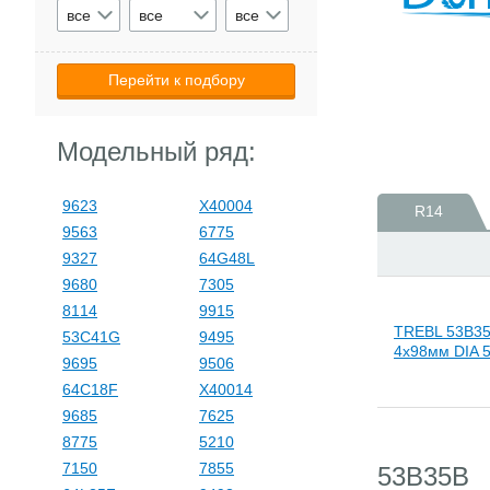
все
все
все
Модельный ряд:
9623
X40004
R14
9563
6775
9327
64G48L
9680
7305
8114
9915
TREBL 53B35
53C41G
9495
4x98мм DIA 
9695
9506
64C18F
X40014
9685
7625
8775
5210
7150
7855
53B35B