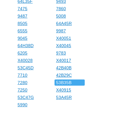
64L35F
9493
7475
7860
9487
5008
8505
64A45R
6555
9987
9045
X40051
64H38D
X40045
6205
9783
X40028
X40017
53C45D
42B40B
7710
42B29C
7280
53B35B
7250
X40915
53C47G
53A45R
5990