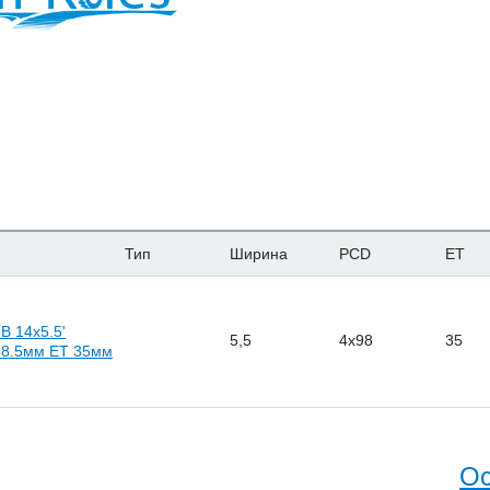
Тип
Ширина
PCD
ET
B 14x5.5'
5,5
4x98
35
58.5мм ET 35мм
Ос