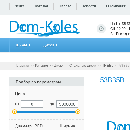
Лента
Каталог
Оплата
Новости
О компании
Пн-Пт: 09.0
Сб: 10.00 - 
Вс: Выходн
Шины
Диски
Главная
>>
Каталог
>>
Диски
>>
Стальные диски
>>
TREBL
>>
53B35
53B35B
Подбор по параметрам
Цена:
от
до
Диаметр
PCD
Ширина