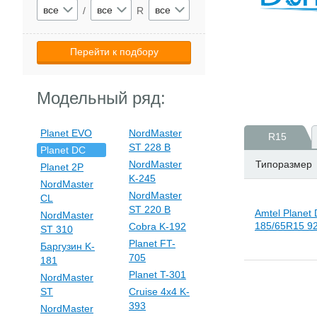
все
все
все
/
R
Модельный ряд:
Planet EVO
NordMaster
R15
ST 228 B
Planet DC
NordMaster
Типоразмер
Planet 2P
K-245
NordMaster
NordMaster
CL
ST 220 B
Amtel Planet
NordMaster
185/65R15 9
Cobra K-192
ST 310
Planet FT-
Баргузин K-
705
181
Planet T-301
NordMaster
ST
Cruise 4x4 K-
393
NordMaster