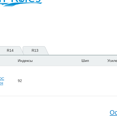
R14
R13
Индексы
Шип
Усил
 DC
92
2H
Ос