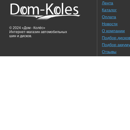
Лента
Каталог
Оплата
Новости
© 2024 «Дом - Колёс»
О компании
Интернет-магазин автомобильных
шин и дисков.
Подбор диско
Подбор аккум
Отзывы
Результаты по
Сайт создан в WEB студии Adrenaline
Горящие туры в Минске
Новос
Подростковый психолог
Семейный психолог
Психолог Минск
Гранитные памятники Минск
Стройка Минск
Ремонт гидравлики
Įtempiamos lubos
Кафе У Сяброу
Брестский трикотаж
Вейпы
Доставка товаров
iPhone
Грузоперевозки
Ковры
Книги
Бетон в Дукоре
Бетон в Дудичи
Сыпучие
Бетон Блужа
Бе
Ремонт электроники
Сантехник
Ремонт Минск
Туры в Азию