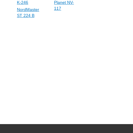
K-246
Planet NV-
117
NordMaster
ST 224 B