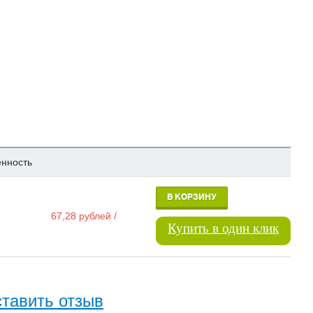
енность
В КОРЗИНУ
67,28
рублей
/
Купить в один клик
тавить отзыв