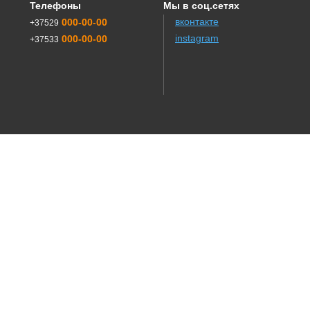
Телефоны
Мы в соц.сетях
вконтакте
000-00-00
+37529
instagram
000-00-00
+37533
Сайт создав в WEB студии
Adrenaline
Производитель оборудования для животноводства
в Беларуси
Оборуджование для КРС
Детский психолог
Электрощитовое оборудование, ЩМП, ВРУ
Писатель Владислав Аксинович
Электрик
Купить ссылки
г
SEO
Строймагазин
Недвижимость
Фейерверки
ПВХ
Канализация
Новости
Бетон
Мёд
Ryterna
Бетон Блонь
iPhone
Apple
Apple
Ремонт квартир