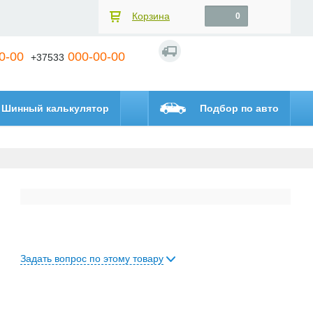
Корзина
0
0-00
000-00-00
+37533
Шинный калькулятор
Подбор по авто
Задать вопрос по этому товару