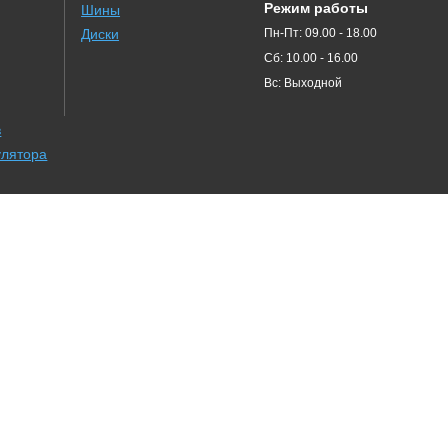
Режим работы
Шины
Диски
Пн-Пт: 09.00 - 18.00
Сб: 10.00 - 16.00
Вс: Выходной
в
улятора
иска
ти Беларуси
Окна пвх Минск
Ремонт гидронасосов в СПб
Мода 
Ремонт гидравлики
Ремонт гидронасосов в Минске
Блог о копчении
Картофель оптом Минск
Сайт о спорте
Купить iPhone в Минске
Парфюмерия
Двери
Новости
Aeronautica Militare
Клинин
Beauty Magic
Психолог
Бетон
Металл
Турция
Окна 
тононасосы
Бетон Пуховичи
Бетон Городище
Бетон Дричин
Гипнолог
Парикмахер Конаково
Аттестация сварщиков