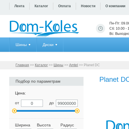
Лента
Каталог
Оплата
Новости
О компании
Пн-Пт: 09.0
Сб: 10.00 - 
Вс: Выходн
Шины
Диски
Главная
>>
Каталог
>>
Шины
>>
Amtel
>>
Planet DC
Planet D
Подбор по параметрам
Цена:
от
до
Ширина
Высота
Радиус