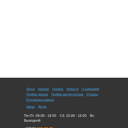
Лента
Каталог
Оплата
Новости
О компании
Подбор дисков
Подбор аккумулятора
Отзывы
Результаты поиска
Шины
Диски
Пн-Пт: 09.00 - 18.00
Сб: 10.00 - 16.00
Вс:
Выходной