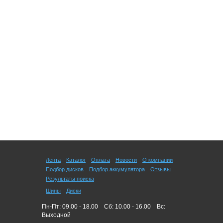
Лента
Каталог
Оплата
Новости
О компании
Подбор дисков
Подбор аккумулятора
Отзывы
Результаты поиска
Шины
Диски
Пн-Пт: 09.00 - 18.00
Сб: 10.00 - 16.00
Вс:
Выходной