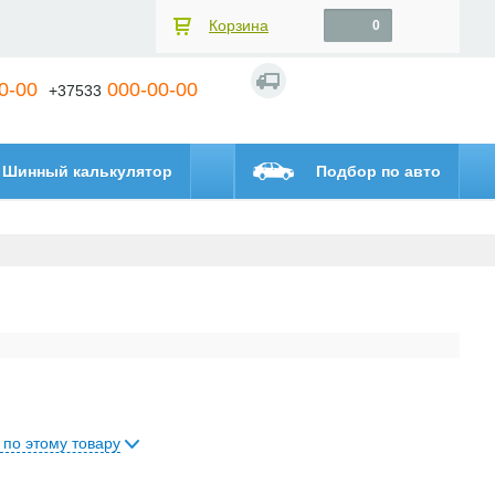
Корзина
0
0-00
000-00-00
+37533
Шинный калькулятор
Подбор по авто
 по этому товару