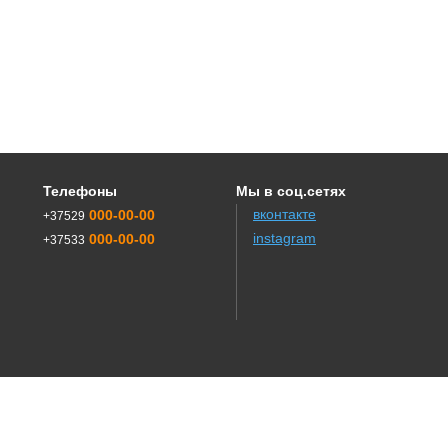
Телефоны
Мы в соц.сетях
вконтакте
000-00-00
+37529
instagram
000-00-00
+37533
Сайт создав в WEB студии
Adrenaline
Производитель оборудования для животноводства