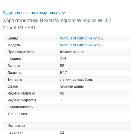
Задать вопрос по этому товару
Характеристики Nexen Winguard Winspike WH62
215/55R17 98T
Бренд
Winguard WinSpike WH62
Модель
Winguard WinSpike WH62
Производитель:
Южная Корея
Ширина
215
Высота
55
Диаметр
R17
Тип авто
Легкий автомобиль
Сезон
Зимние шины
Индекс нагрузки
98
Индекс скорости
T
Шипованность
Усиленность
Импортер
Гарантия
12