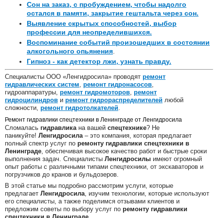
Сон на заказ, с пробуждением, чтобы надолго
остался в памяти, закрытие гештальта через сон.
Выявление скрытых способностей, выбор
профессии для неопределившихся.
Воспоминание событий произошедших в состоянии
алкогольного опьянения
.
Гипноз - как детектор лжи, узнать правду.
Специалисты ООО «Ленгидросила» проводят
ремонт
гидравлических систем
,
ремонт гидронасосов
,
гидроаппаратуры,
ремонт гидромоторов
,
ремонт
гидроцилиндров
и
ремонт гидрораспределителей
любой
сложности,
ремонт гидротолкателей
.
Ремонт гидравлики спецтехники в Ленинграде от Ленгидросила
Сломалась
гидравлика
на вашей
спецтехнике
? Не
паникуйте!
Ленгидросила
– это компания, которая предлагает
полный спектр услуг по
ремонту гидравлики спецтехники в
Ленинграде
, обеспечивая высокое качество работ и быстрые сроки
выполнения задач. Специалисты
Ленгидросилы
имеют огромный
опыт работы с различными типами спецтехники, от экскаваторов и
погрузчиков до кранов и бульдозеров.
В этой статье мы подробно рассмотрим услуги, которые
предлагает
Ленгидросила
, изучим технологии, которые используют
его специалисты, а также поделимся отзывами клиентов и
предложим советы по выбору услуг по
ремонту гидравлики
спецтехники в Ленинграде
.