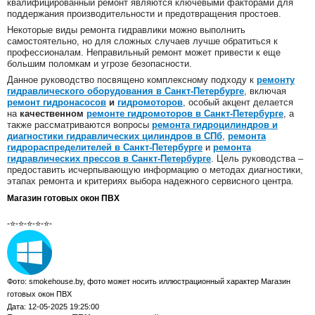
квалифицированный ремонт являются ключевыми факторами для
поддержания производительности и предотвращения простоев.
Некоторые виды ремонта гидравлики можно выполнить
самостоятельно, но для сложных случаев лучше обратиться к
профессионалам. Неправильный ремонт может привести к еще
большим поломкам и угрозе безопасности.
Данное руководство посвящено комплексному подходу к
ремонту
гидравлического оборудования в Санкт-Петербурге
, включая
ремонт гидронасосов
и
гидромоторов
, особый акцент делается
на
качественном
ремонте гидромоторов в Санкт-Петербурге
, а
также рассматриваются вопросы
ремонта гидроцилиндров и
диагностики гидравлических цилиндров в СПб
,
ремонта
гидрораспределителей в Санкт-Петербурге
и
ремонта
гидравлических прессов в Санкт-Петербурге
. Цель руководства –
предоставить исчерпывающую информацию о методах диагностики,
этапах ремонта и критериях выбора надежного сервисного центра.
Магазин готовых окон ПВХ
-⭐-⭐-⭐-⭐-⭐-
Фото: smokehouse.by, фото может носить иллюстрационный характер Магазин
готовых окон ПВХ
Дата: 12-05-2025 19:25:00