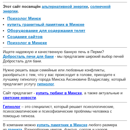
Этот сайт посвящён
альтернативной энергии
,
солнечной
энергии
.
Психолог Минск
купить гранитный памятник в Минске
Оборудование для содержания телят
Создание сайтов
Психолог в Минске
Ищете надежную и качественную банную печь в Перми?
Добросталь печи для бани
- мы предлагаем широкий выбор печей
Добросталь для бани.
Нужно решить ваши семейные или любовные конфликты,
разобраться с тем, что у вас происходит в голове, приходите к
лучшему гипнологу города Минска Аксиновиче Владиславу, который
предлагает услугу
гипнолог
.
Сайт предлагает -
купить тюбинг в Минске
, а также актуальные и
светские новости
.
Гипнолог
– это специалист, который решает психологические,
психосоматические и психофизические проблемы человека с
помощью гипноза.
В компании можно
купить памятник в Минске
любого размера
из
гранита
. Разнообразие цветов, фактур, сортов и узоров