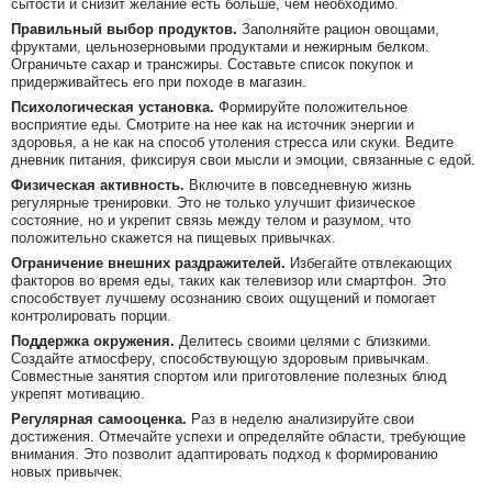
сытости и снизит желание есть больше, чем необходимо.
Правильный выбор продуктов.
Заполняйте рацион овощами,
фруктами, цельнозерновыми продуктами и нежирным белком.
Ограничьте сахар и трансжиры. Составьте список покупок и
придерживайтесь его при походе в магазин.
Психологическая установка.
Формируйте положительное
восприятие еды. Смотрите на нее как на источник энергии и
здоровья, а не как на способ утоления стресса или скуки. Ведите
дневник питания, фиксируя свои мысли и эмоции, связанные с едой.
Физическая активность.
Включите в повседневную жизнь
регулярные тренировки. Это не только улучшит физическое
состояние, но и укрепит связь между телом и разумом, что
положительно скажется на пищевых привычках.
Ограничение внешних раздражителей.
Избегайте отвлекающих
факторов во время еды, таких как телевизор или смартфон. Это
способствует лучшему осознанию своих ощущений и помогает
контролировать порции.
Поддержка окружения.
Делитесь своими целями с близкими.
Создайте атмосферу, способствующую здоровым привычкам.
Совместные занятия спортом или приготовление полезных блюд
укрепят мотивацию.
Регулярная самооценка.
Раз в неделю анализируйте свои
достижения. Отмечайте успехи и определяйте области, требующие
внимания. Это позволит адаптировать подход к формированию
новых привычек.