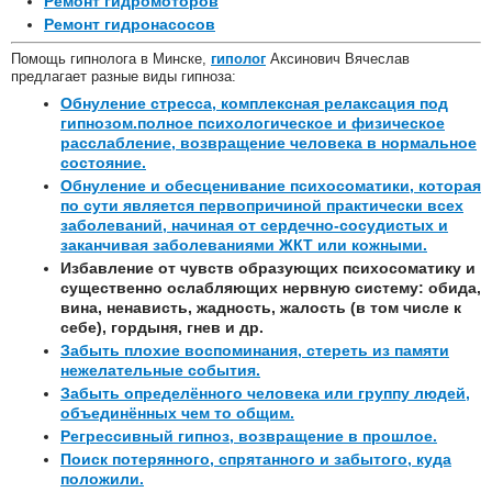
Ремонт гидромоторов
Ремонт гидронасосов
Помощь гипнолога в Минске,
гиполог
Аксинович Вячеслав
предлагает разные виды гипноза:
Обнуление стресса, комплексная релаксация под
гипнозом.полное психологическое и физическое
расслабление, возвращение человека в нормальное
состояние.
Обнуление и обесценивание психосоматики, которая
по сути является первопричиной практически всех
заболеваний, начиная от сердечно-сосудистых и
заканчивая заболеваниями ЖКТ или кожными.
Избавление от чувств образующих психосоматику и
существенно ослабляющих нервную систему: обида,
вина, ненависть, жадность, жалость (в том числе к
себе), гордыня, гнев и др.
Забыть плохие воспоминания, стереть из памяти
нежелательные события.
Забыть определённого человека или группу людей,
объединённых чем то общим.
Регрессивный гипноз, возвращение в прошлое.
Поиск потерянного, спрятанного и забытого, куда
положили.